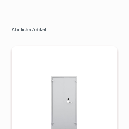
Produktgalerie überspringen
Ähnliche Artikel