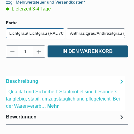
zzgl. Mehrwertsteuer und Versandkosten*
Lieferzeit 3-4 Tage
auswählen
Farbe
Lichtgrau/ Lichtgrau (RAL 7035)
Anthrazitgrau/Anthrazitgrau (RAL
Produkt Anzahl: Gib den gewünschten Wert e
IN DEN WARENKORB
Beschreibung
Qualität und Sicherheit: Stahlmöbel sind besonders
langlebig, stabil, umzugstauglich und pflegeleicht. Bei
der Warenverarb…
Mehr
Bewertungen