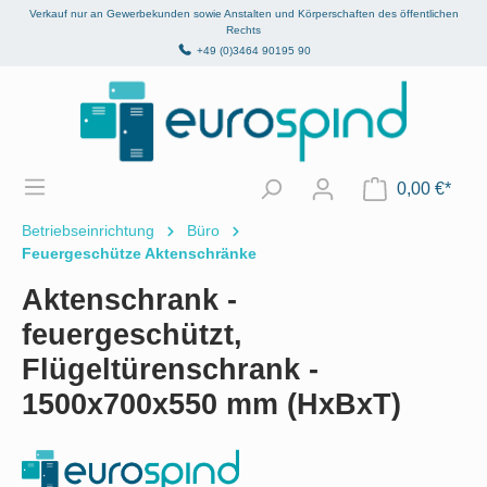
Verkauf nur an Gewerbekunden sowie Anstalten und Körperschaften des öffentlichen
alt springen
Rechts
+49 (0)3464 90195 90
0,00 €*
Betriebseinrichtung
Büro
Feuergeschütze Aktenschränke
Aktenschrank -
feuergeschützt,
Flügeltürenschrank -
1500x700x550 mm (HxBxT)