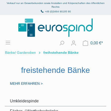
Verkauf nur an Gewerbekunden sowie Anstalten und Körperschaften des öffentlichen
alt springen
Rechts
+49 (0)3464 90195 90
0,00 €*
Bänke/ Garderoben
freihstehende Bänke
freistehende Bänke
MEHR ERFAHREN
>
Umkleidespinde