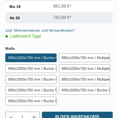
881,99 €*
Bis
19
783,99 €*
Ab
20
zzgl. Mehrwertsteuer und Versandkosten*
Lieferzeit 6 Tage
auswählen
Maße
880x1500x700 mm / Buche 40 mm
880x1500x700 mm / Multiplex 4
880x2000x700 mm / Buche 40 mm
880x2000x700 mm / Multiplex 4
880x2500x700 mm / Buche 40 mm
880x2500x700 mm / Multiplex 4
890x1500x700 mm / Buche 50 mm
890x2000x700 mm / Buche 50 
890x2500x700 mm / Buche 50 mm
Produkt Anzahl: Gib den gewünschten Wert e
IN DEN WARENKORB