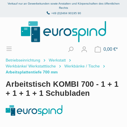
Verkauf nur an Gewerbekunden sowie Anstalten und Körperschaften des öffentlichen
alt springen
Rechts
+49 (0)3464 90195 90
0,00 €*
Betriebseinrichtung
Werkstatt
Werkbänke/ Werkstatttische
Werkbänke / Tische
Arbeitsplattentiefe 700 mm
Arbeitstisch KOMBI 700 - 1 + 1
+ 1 + 1 + 1 Schubladen