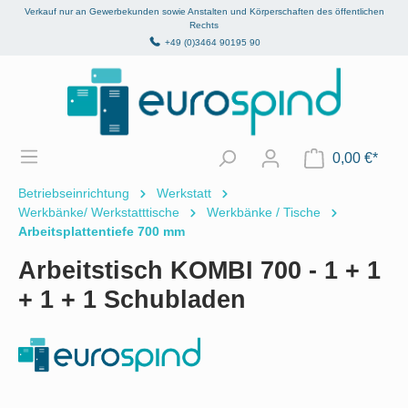
Verkauf nur an Gewerbekunden sowie Anstalten und Körperschaften des öffentlichen
alt springen
Rechts
+49 (0)3464 90195 90
0,00 €*
Betriebseinrichtung
Werkstatt
Werkbänke/ Werkstatttische
Werkbänke / Tische
Arbeitsplattentiefe 700 mm
Arbeitstisch KOMBI 700 - 1 + 1
+ 1 + 1 Schubladen