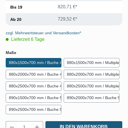
820,71 €*
Bis
19
729,52 €*
Ab
20
zzgl. Mehrwertsteuer und Versandkosten*
Lieferzeit 6 Tage
auswählen
Maße
880x1500x700 mm / Buche 40 mm
880x1500x700 mm / Multiplex 4
880x2000x700 mm / Buche 40 mm
880x2000x700 mm / Multiplex 4
880x2500x700 mm / Buche 40 mm
880x2500x700 mm / Multiplex 4
890x1500x700 mm / Buche 50 mm
890x2000x700 mm / Buche 50 
890x2500x700 mm / Buche 50 mm
Produkt Anzahl: Gib den gewünschten Wert e
IN DEN WARENKORB