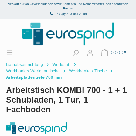
Verkauf nur an Gewerbekunden sowie Anstalten und Körperschaften des öffentlichen
alt springen
Rechts
+49 (0)3464 90195 90
0,00 €*
Betriebseinrichtung
Werkstatt
Werkbänke/ Werkstatttische
Werkbänke / Tische
Arbeitsplattentiefe 700 mm
Arbeitstisch KOMBI 700 - 1 + 1
Schubladen, 1 Tür, 1
Fachboden