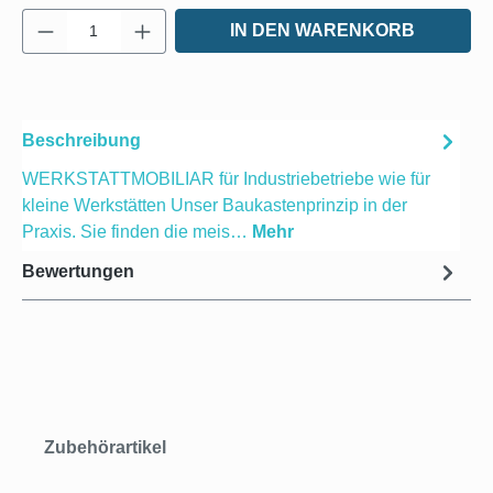
Produkt Anzahl: Gib den gewünschten Wert e
IN DEN WARENKORB
Beschreibung
WERKSTATTMOBILIAR für Industriebetriebe wie für
kleine Werkstätten Unser Baukastenprinzip in der
Praxis. Sie finden die meis…
Mehr
Bewertungen
Produktgalerie überspringen
Zubehörartikel