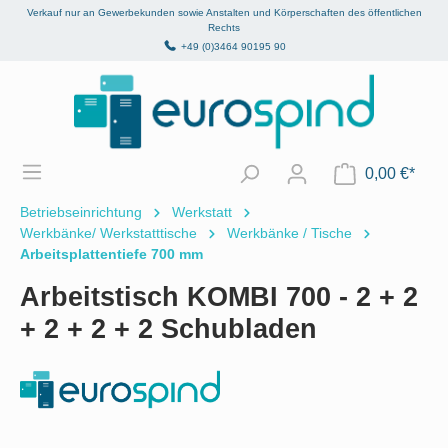
Verkauf nur an Gewerbekunden sowie Anstalten und Körperschaften des öffentlichen
alt springen
Rechts
+49 (0)3464 90195 90
0,00 €*
Betriebseinrichtung
Werkstatt
Werkbänke/ Werkstatttische
Werkbänke / Tische
Arbeitsplattentiefe 700 mm
Arbeitstisch KOMBI 700 - 2 + 2
+ 2 + 2 + 2 Schubladen