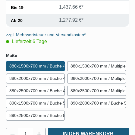
1.437,66 €*
Bis
19
1.277,92 €*
Ab
20
zzgl. Mehrwertsteuer und Versandkosten*
Lieferzeit 6 Tage
auswählen
Maße
880x1500x700 mm / Buche 40 mm
880x1500x700 mm / Multiplex 4
880x2000x700 mm / Buche 40 mm
880x2000x700 mm / Multiplex 4
880x2500x700 mm / Buche 40 mm
880x2500x700 mm / Multiplex 4
890x1500x700 mm / Buche 50 mm
890x2000x700 mm / Buche 50 
890x2500x700 mm / Buche 50 mm
Produkt Anzahl: Gib den gewünschten Wert e
IN DEN WARENKORB