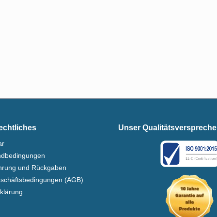
echtliches
Unser Qualitätsversprech
ar
ndbedingungen
ehrung und Rückgaben
eschäftsbedingungen (AGB)
klärung