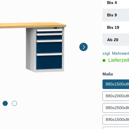
Bis
4
Bis
9
Bis
19
Ab
20
zzgl. Mehrwer
Lieferzei
auswäh
Maße
880x1500x8
880x2000x8
880x2500x8
890x1500x8