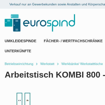
Verkauf nur an Gewerbekunden sowie Anstalten und Körperschaf
springen
Zur Hauptnavigation springen
UMKLEIDESPINDE
FÄCHER- / WERTFACHSCHRÄNKE
UNTERKÜNFTE
Betriebseinrichtung
Werkstatt
Werkbänke/ Werkstatttische
Arbeitstisch KOMBI 800 -
Bildergalerie überspringen