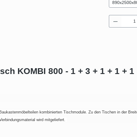
890x2500x8
Produkt 
sch KOMBI 800 - 1 + 3 + 1 + 1 + 
s Baukastenmöbelteilen kombinierten Tischmodule. Zu den Tischen in der Brei
erbindungsmaterial wird mitgeliefert.