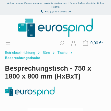
Verkauf nur an Gewerbekunden sowie Anstalten und Körperschaften des öffentlichen
alt springen
Rechts
+49 (0)3464 90195 90
0,00 €*
Betriebseinrichtung
Büro
Tische
Besprechungstische
Besprechungstisch - 750 x
1800 x 800 mm (HxBxT)
Bildergalerie überspringen