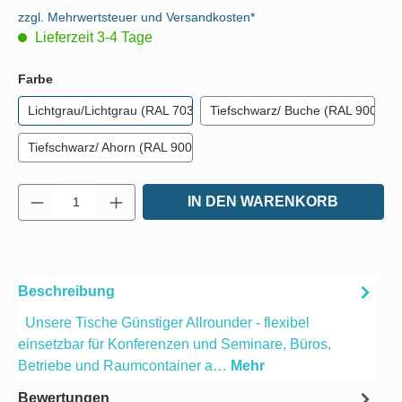
zzgl. Mehrwertsteuer und Versandkosten*
Lieferzeit 3-4 Tage
auswählen
Farbe
Lichtgrau/Lichtgrau (RAL 7035)
Tiefschwarz/ Buche (RAL 9005)
Tiefschwarz/ Ahorn (RAL 9005)
Produkt Anzahl: Gib den gewünschten Wert e
IN DEN WARENKORB
Beschreibung
Unsere Tische Günstiger Allrounder - flexibel
einsetzbar für Konferenzen und Seminare, Büros,
Betriebe und Raumcontainer a…
Mehr
Bewertungen