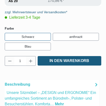
170,86 €*
Ab
20
zzgl. Mehrwertsteuer und Versandkosten*
Lieferzeit 3-4 Tage
auswählen
Farbe
Schwarz
anthrazit
Blau
Produkt Anzahl: Gib den gewünschten Wert e
IN DEN WARENKORB
Beschreibung
Unsere Sitzmöbel – „DESIGN und ERGONOMIE“ Ein
umfangreiches Sortiment an Bürodreh-, Polster- und
Besucherstühlen. Komforta…
Mehr