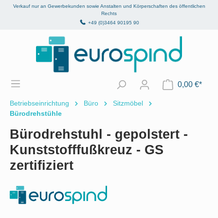
Verkauf nur an Gewerbekunden sowie Anstalten und Körperschaften des öffentlichen
alt springen
Rechts
+49 (0)3464 90195 90
0,00 €*
Betriebseinrichtung
Büro
Sitzmöbel
Bürodrehstühle
Bürodrehstuhl - gepolstert -
Kunststofffußkreuz - GS
zertifiziert