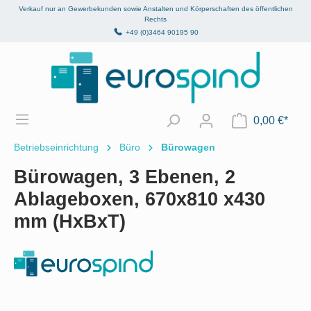
Verkauf nur an Gewerbekunden sowie Anstalten und Körperschaften des öffentlichen
alt springen
Rechts
+49 (0)3464 90195 90
0,00 €*
Betriebseinrichtung
Büro
Bürowagen
Bürowagen, 3 Ebenen, 2
Ablageboxen, 670x810 x430
mm (HxBxT)