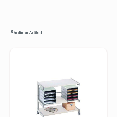
Produktgalerie überspringen
Ähnliche Artikel