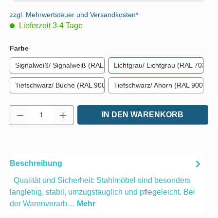
zzgl. Mehrwertsteuer und Versandkosten*
Lieferzeit 3-4 Tage
auswählen
Farbe
Signalweiß/ Signalweiß (RAL 9003)
Lichtgrau/ Lichtgrau (RAL 7035)
Tiefschwarz/ Buche (RAL 9005)
Tiefschwarz/ Ahorn (RAL 9005)
Produkt Anzahl: Gib den gewünschten Wert e
IN DEN WARENKORB
Beschreibung
Qualität und Sicherheit: Stahlmöbel sind besonders
langlebig, stabil, umzugstauglich und pflegeleicht. Bei
der Warenverarb…
Mehr