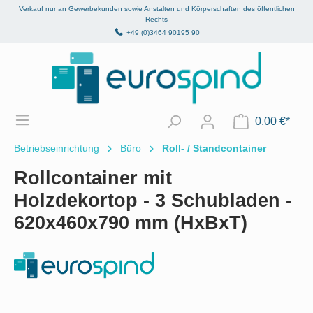
Verkauf nur an Gewerbekunden sowie Anstalten und Körperschaften des öffentlichen
alt springen
Rechts
+49 (0)3464 90195 90
0,00 €*
Betriebseinrichtung
Büro
Roll- / Standcontainer
Rollcontainer mit
Holzdekortop - 3 Schubladen -
620x460x790 mm (HxBxT)