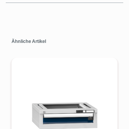
Produktgalerie überspringen
Ähnliche Artikel