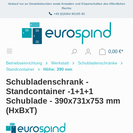
Verkauf nur an Gewerbekunden sowie Anstalten und Körperschaften des öffentlichen
alt springen
Rechts
+49 (0)3464 90195 90
0,00 €*
Betriebseinrichtung
Werkstatt
Schubladenschränke
Standcontainer
Höhe: 390 mm
Schubladenschrank -
Standcontainer -1+1+1
Schublade - 390x731x753 mm
(HxBxT)