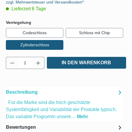
zzgl. Mehrwertsteuer und Versandkosten*
Lieferzeit 6 Tage
auswählen
Verriegelung
Codeschloss
Schloss mit Chip
Zylinderschloss
Produkt Anzahl: Gib den gewünschten Wert e
IN DEN WARENKORB
Beschreibung
Für die Marke sind die hoch geschätzte
Systemfähigkeit und Variabilität der Produkte typisch.
Das variable Programm unsere…
Mehr
Bewertungen