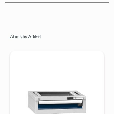
Produktgalerie überspringen
Ähnliche Artikel