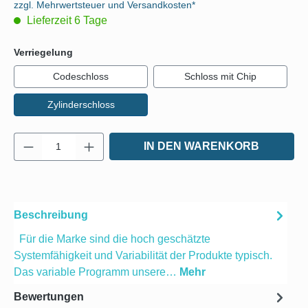
zzgl. Mehrwertsteuer und Versandkosten*
Lieferzeit 6 Tage
auswählen
Verriegelung
Codeschloss
Schloss mit Chip
Zylinderschloss
Produkt Anzahl: Gib den gewünschten Wert e
IN DEN WARENKORB
Beschreibung
Für die Marke sind die hoch geschätzte
Systemfähigkeit und Variabilität der Produkte typisch.
Das variable Programm unsere…
Mehr
Bewertungen