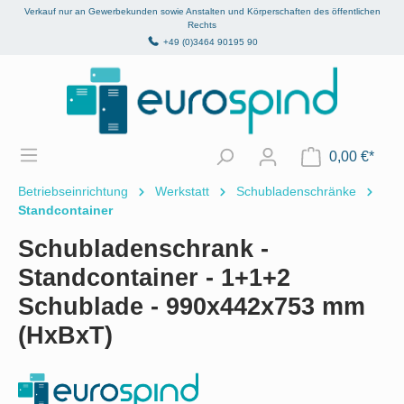
Verkauf nur an Gewerbekunden sowie Anstalten und Körperschaften des öffentlichen
alt springen
Rechts
+49 (0)3464 90195 90
0,00 €*
Betriebseinrichtung
Werkstatt
Schubladenschränke
Standcontainer
Schubladenschrank -
Standcontainer - 1+1+2
Schublade - 990x442x753 mm
(HxBxT)