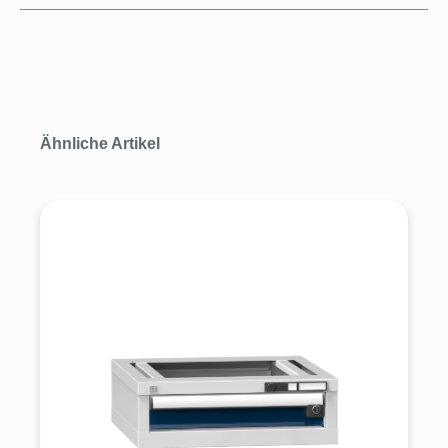
Produktgalerie überspringen
Ähnliche Artikel