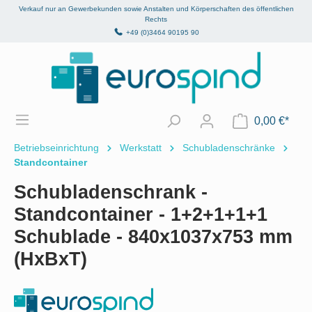
Verkauf nur an Gewerbekunden sowie Anstalten und Körperschaften des öffentlichen
alt springen
Rechts
+49 (0)3464 90195 90
0,00 €*
Betriebseinrichtung
Werkstatt
Schubladenschränke
Standcontainer
Schubladenschrank -
Standcontainer - 1+2+1+1+1
Schublade - 840x1037x753 mm
(HxBxT)