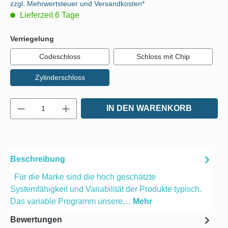
zzgl. Mehrwertsteuer und Versandkosten*
Lieferzeit 6 Tage
auswählen
Verriegelung
Codeschloss
Schloss mit Chip
Zylinderschloss
Produkt Anzahl: Gib den gewünschten Wert e
IN DEN WARENKORB
Beschreibung
Für die Marke sind die hoch geschätzte
Systemfähigkeit und Variabilität der Produkte typisch.
Das variable Programm unsere…
Mehr
Bewertungen