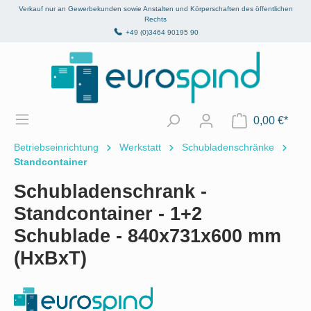
Verkauf nur an Gewerbekunden sowie Anstalten und Körperschaften des öffentlichen
alt springen
Rechts
+49 (0)3464 90195 90
0,00 €*
Betriebseinrichtung
Werkstatt
Schubladenschränke
Standcontainer
Schubladenschrank -
Standcontainer - 1+2
Schublade - 840x731x600 mm
(HxBxT)