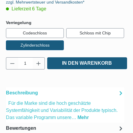
zzgl. Mehrwertsteuer und Versandkosten*
Lieferzeit 6 Tage
auswählen
Verriegelung
Codeschloss
Schloss mit Chip
Zylinderschloss
Produkt Anzahl: Gib den gewünschten Wert e
IN DEN WARENKORB
Beschreibung
Für die Marke sind die hoch geschätzte
Systemfähigkeit und Variabilität der Produkte typisch.
Das variable Programm unsere…
Mehr
Bewertungen