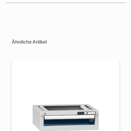
Produktgalerie überspringen
Ähnliche Artikel