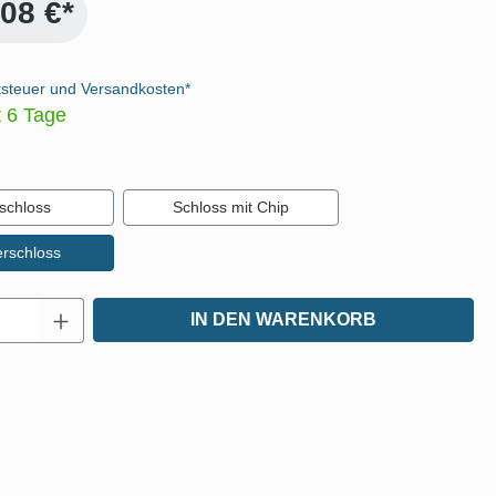
,08 €*
tsteuer und Versandkosten*
t 6 Tage
auswählen
schloss
Schloss mit Chip
erschloss
Anzahl: Gib den gewünschten Wert ein oder
IN DEN WARENKORB