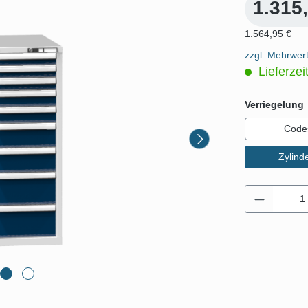
1.315
1.564,95 €
zzgl. Mehrwer
Lieferzei
Verriegelung
Code
Zylind
Produkt 