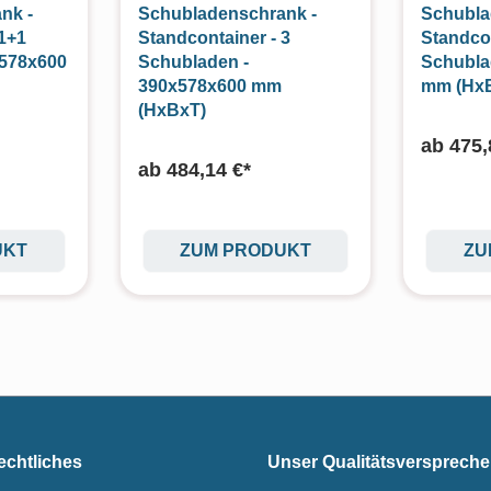
nk -
Schubladenschrank -
Schubla
 1+1
Standcontainer - 3
Standco
x578x600
Schubladen -
Schubla
390x578x600 mm
mm (Hx
(HxBxT)
ab
475,
ab
484,14 €*
UKT
ZUM PRODUKT
ZU
echtliches
Unser Qualitätsversprech