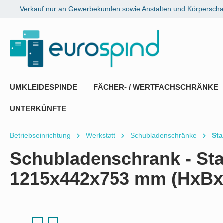
Verkauf nur an Gewerbekunden sowie Anstalten und Körperschaf
springen
Zur Hauptnavigation springen
UMKLEIDESPINDE
FÄCHER- / WERTFACHSCHRÄNKE
UNTERKÜNFTE
Betriebseinrichtung
Werkstatt
Schubladenschränke
Sta
Schubladenschrank - Sta
1215x442x753 mm (HxBx
Bildergalerie überspringen