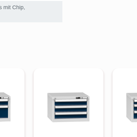
s mit Chip
,