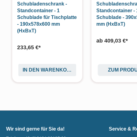
Schubladenschrank -
Schubladenschra
Standcontainer - 1
Standcontainer -
Schublade für Tischplatte
Schublade - 390
- 190x578x600 mm
mm (HxBxT)
(HxBxT)
ab
409,03 €*
233,65 €*
IN DEN WARENKORB
ZUM PROD
Wir sind gerne für Sie da!
Service & R