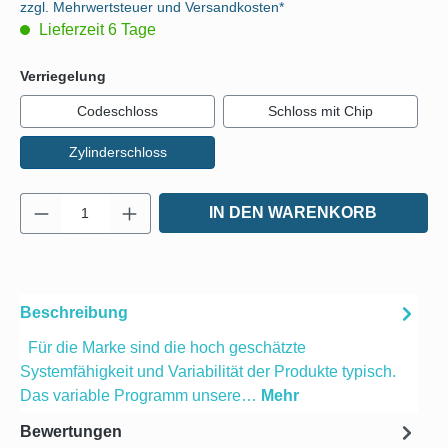
zzgl. Mehrwertsteuer und Versandkosten*
Lieferzeit 6 Tage
auswählen
Verriegelung
Codeschloss
Schloss mit Chip
Zylinderschloss
Produkt Anzahl: Gib den gewünschten Wert e
IN DEN WARENKORB
Beschreibung
Für die Marke sind die hoch geschätzte
Systemfähigkeit und Variabilität der Produkte typisch.
Das variable Programm unsere…
Mehr
Bewertungen