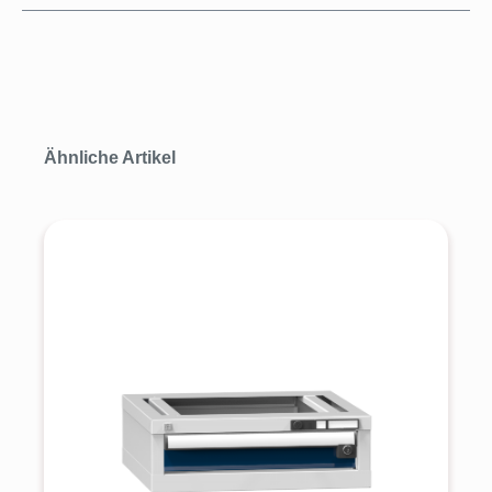
Produktgalerie überspringen
Ähnliche Artikel