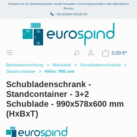
Verkauf nur an Gewerbekunden sowie Anstalten und Körperschaften des öffentlichen
alt springen
Rechts
+49 (0)3464 90195 90
0,00 €*
Betriebseinrichtung
Werkstatt
Schubladenschränke
Standcontainer
Höhe: 990 mm
Schubladenschrank -
Standcontainer - 3+2
Schublade - 990x578x600 mm
(HxBxT)