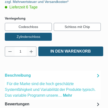
zzgl. Mehrwertsteuer und Versandkosten*
Lieferzeit 6 Tage
auswählen
Verriegelung
Codeschloss
Schloss mit Chip
Zylinderschloss
Produkt Anzahl: Gib den gewünschten Wert e
IN DEN WARENKORB
Beschreibung
Für die Marke sind die hoch geschätzte
Systemfähigkeit und Variabilität der Produkte typisch.
Das variable Programm unsere…
Mehr
Bewertungen