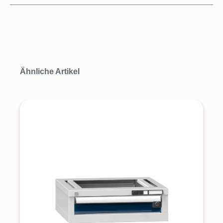
Produktgalerie überspringen
Ähnliche Artikel