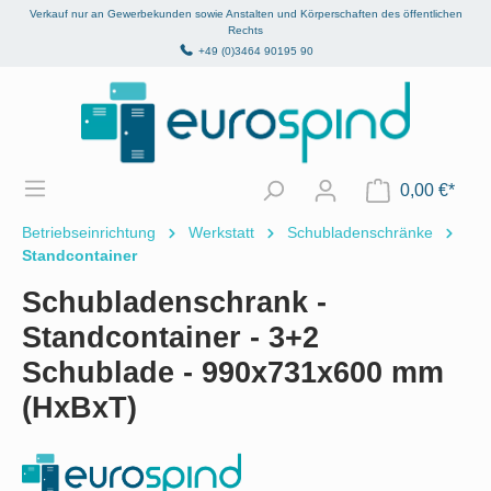
Verkauf nur an Gewerbekunden sowie Anstalten und Körperschaften des öffentlichen
alt springen
Rechts
+49 (0)3464 90195 90
0,00 €*
Betriebseinrichtung
Werkstatt
Schubladenschränke
Standcontainer
Schubladenschrank -
Standcontainer - 3+2
Schublade - 990x731x600 mm
(HxBxT)