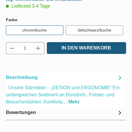
Lieferzeit 3-4 Tage
auswählen
Farbe
chrom/buche
tiefschwarz/buche
Produkt Anzahl: Gib den gewünschten Wert e
IN DEN WARENKORB
Beschreibung
Unsere Sitzmöbel – „DESIGN und ERGONOMIE“ Ein
umfangreiches Sortiment an Bürodreh-, Polster- und
Besucherstühlen. Komforta…
Mehr
Bewertungen