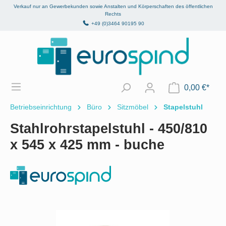
Verkauf nur an Gewerbekunden sowie Anstalten und Körperschaften des öffentlichen
alt springen
Rechts
+49 (0)3464 90195 90
0,00 €*
Betriebseinrichtung
Büro
Sitzmöbel
Stapelstuhl
Stahlrohrstapelstuhl - 450/810
x 545 x 425 mm - buche
Bildergalerie überspringen