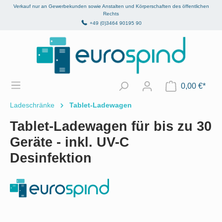
Verkauf nur an Gewerbekunden sowie Anstalten und Körperschaften des öffentlichen
alt springen
Rechts
+49 (0)3464 90195 90
0,00 €*
Ladeschränke
Tablet-Ladewagen
Tablet-Ladewagen für bis zu 30
Geräte - inkl. UV-C
Desinfektion