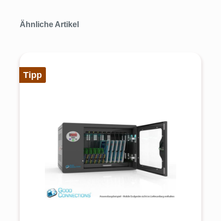
Produktgalerie überspringen
Ähnliche Artikel
Tipp