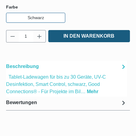
auswählen
Farbe
Schwarz
Produkt Anzahl: Gib den gewünschten Wert e
IN DEN WARENKORB
Beschreibung
Tablet-Ladewagen für bis zu 30 Geräte, UV-C
Desinfektion, Smart Control, schwarz, Good
Connections® - Für Projekte im Bil…
Mehr
Bewertungen