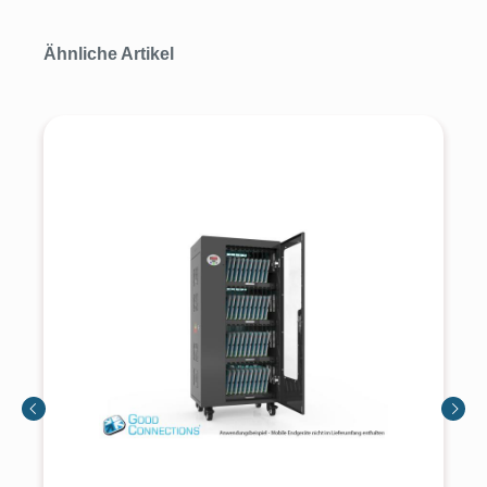
Produktgalerie überspringen
Ähnliche Artikel