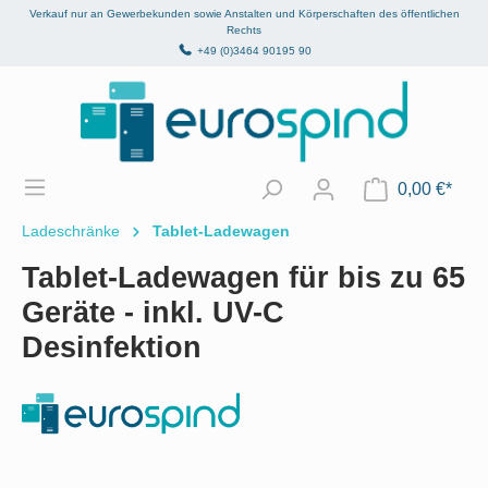
Verkauf nur an Gewerbekunden sowie Anstalten und Körperschaften des öffentlichen
alt springen
Rechts
+49 (0)3464 90195 90
0,00 €*
Ladeschränke
Tablet-Ladewagen
Tablet-Ladewagen für bis zu 65
Geräte - inkl. UV-C
Desinfektion