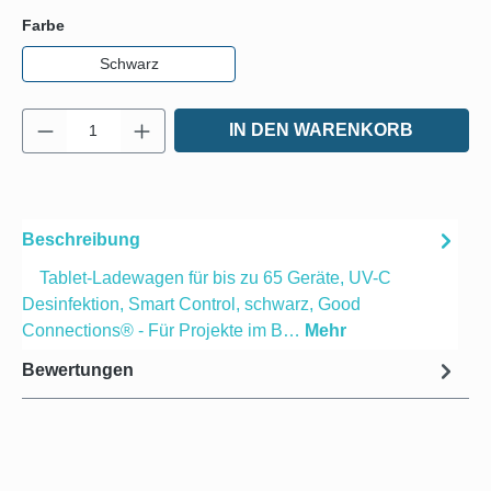
auswählen
Farbe
Schwarz
Produkt Anzahl: Gib den gewünschten Wert e
IN DEN WARENKORB
Beschreibung
Tablet-Ladewagen für bis zu 65 Geräte, UV-C
Desinfektion, Smart Control, schwarz, Good
Connections® - Für Projekte im B…
Mehr
Bewertungen