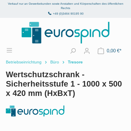
Verkauf nur an Gewerbekunden sowie Anstalten und Körperschaften des öffentlichen
alt springen
Rechts
+49 (0)3464 90195 90
0,00 €*
Betriebseinrichtung
Büro
Tresore
Wertschutzschrank -
Sicherheitsstufe 1 - 1000 x 500
x 420 mm (HxBxT)