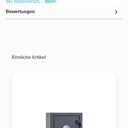
der Warenverarb…
Mehr
Bewertungen
Produktgalerie überspringen
Ähnliche Artikel