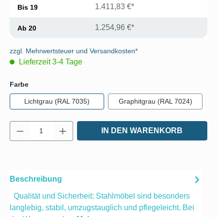
1.411,83 €*
Bis
19
1.254,96 €*
Ab
20
zzgl. Mehrwertsteuer und Versandkosten*
Lieferzeit 3-4 Tage
auswählen
Farbe
Lichtgrau (RAL 7035)
Graphitgrau (RAL 7024)
Produkt Anzahl: Gib den gewünschten Wert e
IN DEN WARENKORB
Beschreibung
Qualität und Sicherheit: Stahlmöbel sind besonders
langlebig, stabil, umzugstauglich und pflegeleicht. Bei