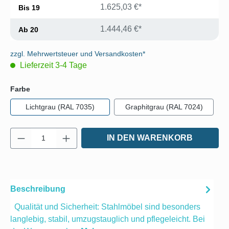
1.625,03 €*
Bis
19
1.444,46 €*
Ab
20
zzgl. Mehrwertsteuer und Versandkosten*
Lieferzeit 3-4 Tage
auswählen
Farbe
Lichtgrau (RAL 7035)
Graphitgrau (RAL 7024)
Produkt Anzahl: Gib den gewünschten Wert e
IN DEN WARENKORB
Beschreibung
Qualität und Sicherheit: Stahlmöbel sind besonders
langlebig, stabil, umzugstauglich und pflegeleicht. Bei