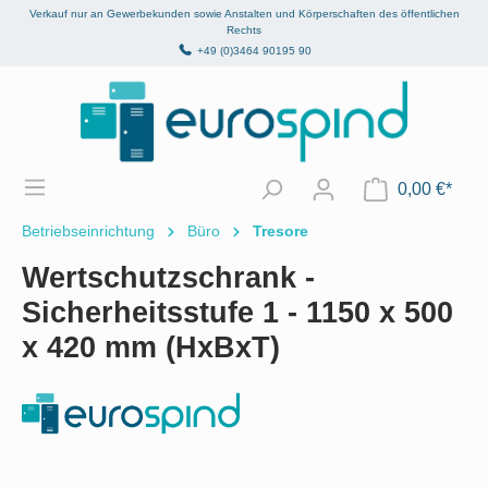
Verkauf nur an Gewerbekunden sowie Anstalten und Körperschaften des öffentlichen
alt springen
Rechts
+49 (0)3464 90195 90
0,00 €*
Betriebseinrichtung
Büro
Tresore
Wertschutzschrank -
Sicherheitsstufe 1 - 1150 x 500
x 420 mm (HxBxT)