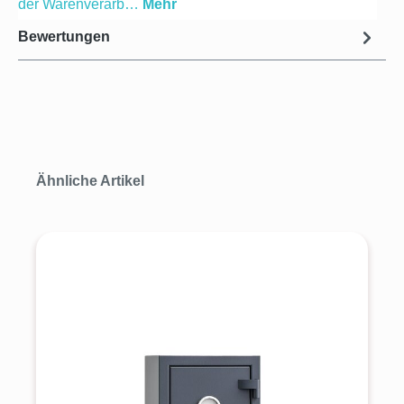
der Warenverarb…
Mehr
Bewertungen
Produktgalerie überspringen
Ähnliche Artikel