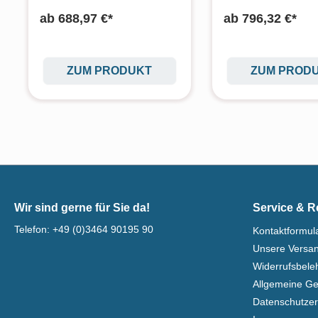
ab
688,97 €*
ab
796,32 €*
ZUM PRODUKT
ZUM PROD
Wir sind gerne für Sie da!
Service & R
Telefon:
+49 (0)3464 90195 90
Kontaktformul
Unsere Versa
Widerrufsbel
Allgemeine G
Datenschutzer