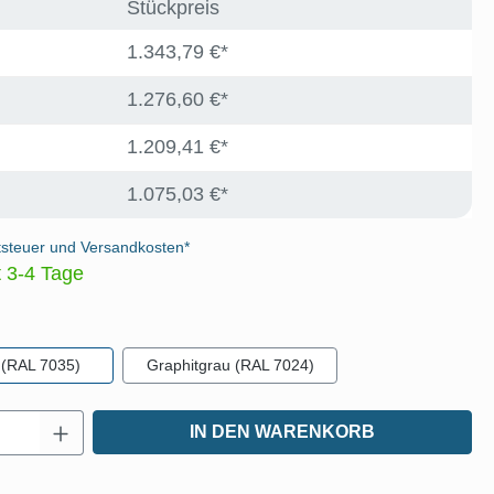
Stückpreis
1.343,79 €*
1.276,60 €*
1.209,41 €*
1.075,03 €*
tsteuer und Versandkosten*
t 3-4 Tage
len
 (RAL 7035)
Graphitgrau (RAL 7024)
Anzahl: Gib den gewünschten Wert ein oder
IN DEN WARENKORB