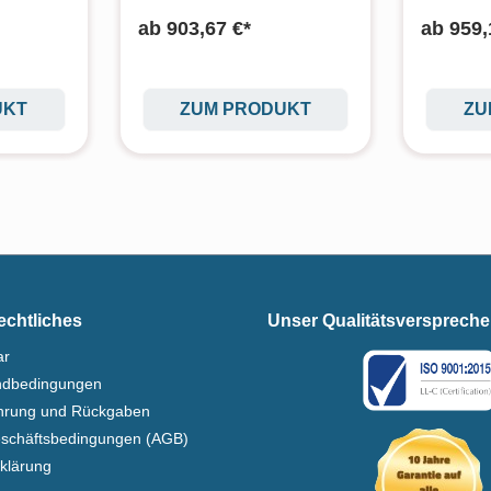
ab
903,67 €*
ab
959,
UKT
ZUM PRODUKT
ZU
echtliches
Unser Qualitätsversprech
ar
ndbedingungen
ehrung und Rückgaben
eschäftsbedingungen (AGB)
klärung