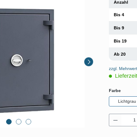
Anzahl
Bis
4
Bis
9
Bis
19
Ab
20
zzgl. Mehrwer
Lieferzei
auswäh
Farbe
Lichtgrau
Produkt 