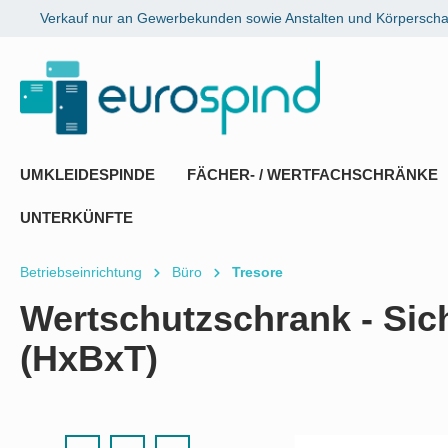
Verkauf nur an Gewerbekunden sowie Anstalten und Körperschaf
springen
Zur Hauptnavigation springen
UMKLEIDESPINDE
FÄCHER- / WERTFACHSCHRÄNKE
UNTERKÜNFTE
Betriebseinrichtung
Büro
Tresore
Wertschutzschrank - Sich
(HxBxT)
Bildergalerie überspringen