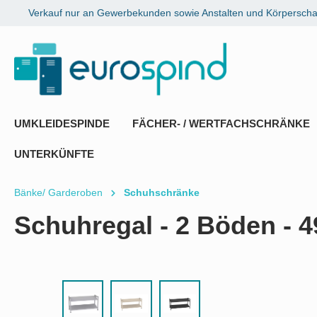
Verkauf nur an Gewerbekunden sowie Anstalten und Körperschaf
springen
Zur Hauptnavigation springen
UMKLEIDESPINDE
FÄCHER- / WERTFACHSCHRÄNKE
UNTERKÜNFTE
Bänke/ Garderoben
Schuhschränke
Schuhregal - 2 Böden -
Bildergalerie überspringen