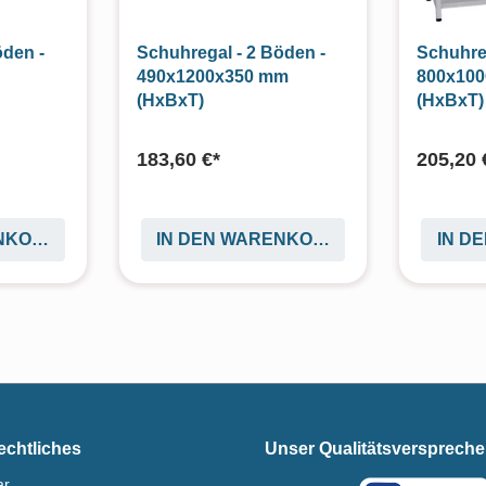
öden -
Schuhregal - 2 Böden -
Schuhreg
490x1200x350 mm
800x10
(HxBxT)
(HxBxT)
183,60 €*
205,20 
ENKORB
IN DEN WARENKORB
IN D
echtliches
Unser Qualitätsversprech
ar