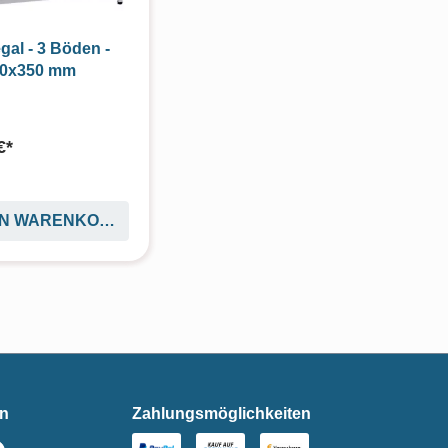
al - 3 Böden -
00x350 mm
€*
EN WARENKORB
en
Zahlungsmöglichkeiten