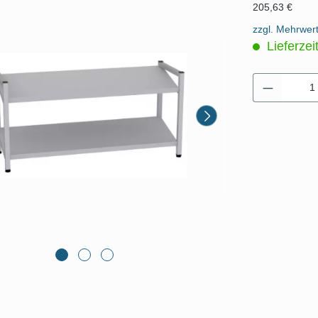
205,63 €
zzgl. Mehrwer
Lieferzei
Produkt 