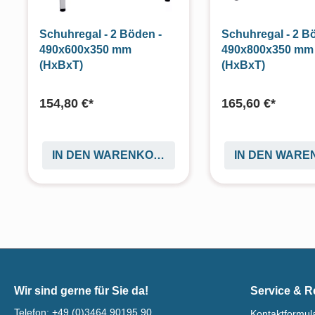
Schuhregal - 2 Böden -
Schuhregal - 2 B
490x600x350 mm
490x800x350 mm
(HxBxT)
(HxBxT)
154,80 €*
165,60 €*
IN DEN WARENKORB
IN DEN WAR
Wir sind gerne für Sie da!
Service & R
Telefon:
+49 (0)3464 90195 90
Kontaktformul