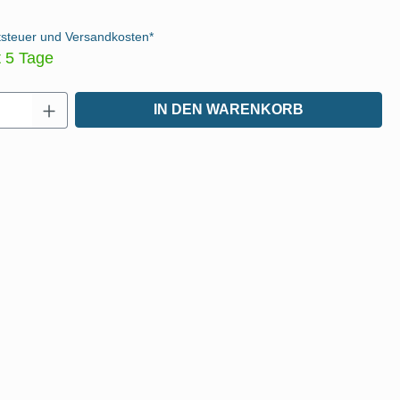
tsteuer und Versandkosten*
t 5 Tage
Anzahl: Gib den gewünschten Wert ein oder
IN DEN WARENKORB