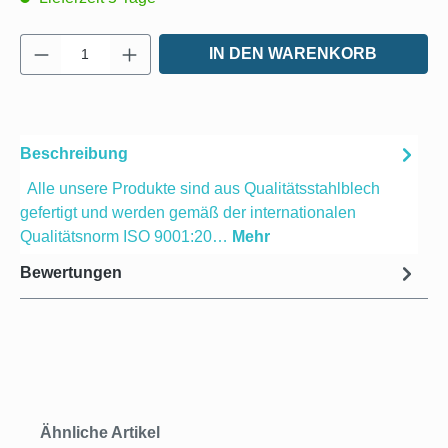
Produkt Anzahl: Gib den gewünschten Wert e
IN DEN WARENKORB
Beschreibung
Alle unsere Produkte sind aus Qualitätsstahlblech
gefertigt und werden gemäß der internationalen
Qualitätsnorm ISO 9001:20…
Mehr
Bewertungen
Produktgalerie überspringen
Ähnliche Artikel