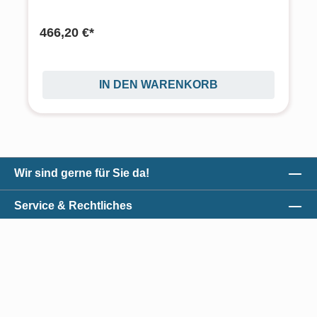
466,20 €*
IN DEN WARENKORB
Wir sind gerne für Sie da!
Service & Rechtliches
Unser Qualitätsversprechen
Zahlungsmöglichkeiten
*Alle Preise exkl. gesetzl. Mehrwertsteuer zzgl.
Versandkosten
und ggf.
Nachnahmegebühren, wenn nicht anders angegeben.