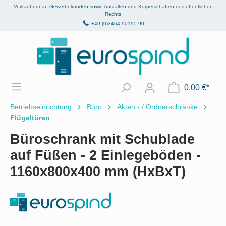
Verkauf nur an Gewerbekunden sowie Anstalten und Körperschaften des öffentlichen
alt springen
Rechts
+49 (0)3464 90195 90
0,00 €*
Betriebseinrichtung
Büro
Akten - / Ordnerschränke
Flügeltüren
Büroschrank mit Schublade
auf Füßen - 2 Einlegeböden -
1160x800x400 mm (HxBxT)