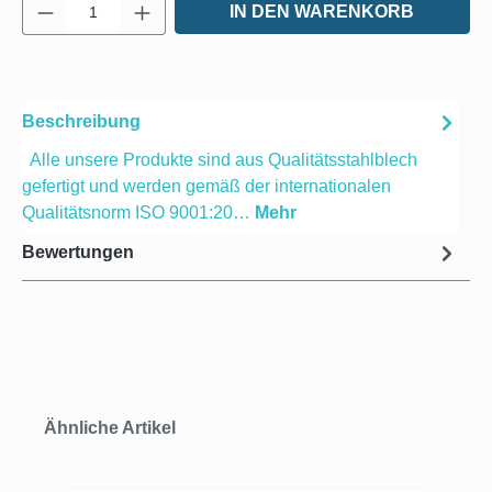
Produkt Anzahl: Gib den gewünschten Wert e
IN DEN WARENKORB
Beschreibung
Alle unsere Produkte sind aus Qualitätsstahlblech
gefertigt und werden gemäß der internationalen
Qualitätsnorm ISO 9001:20…
Mehr
Bewertungen
Produktgalerie überspringen
Ähnliche Artikel