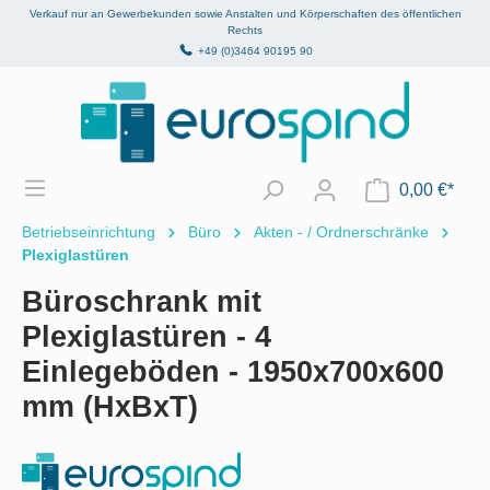
Verkauf nur an Gewerbekunden sowie Anstalten und Körperschaften des öffentlichen
alt springen
Rechts
+49 (0)3464 90195 90
0,00 €*
Betriebseinrichtung
Büro
Akten - / Ordnerschränke
Plexiglastüren
Büroschrank mit
Plexiglastüren - 4
Einlegeböden - 1950x700x600
mm (HxBxT)