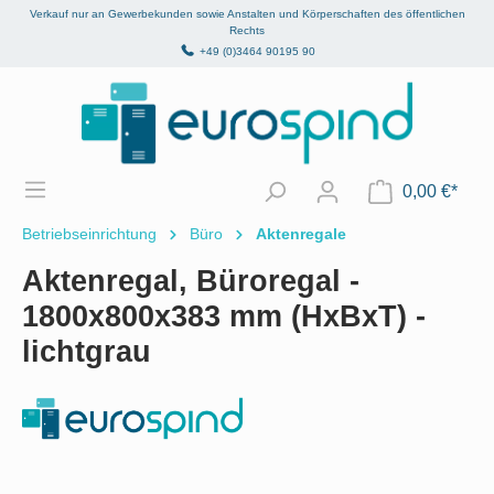
Verkauf nur an Gewerbekunden sowie Anstalten und Körperschaften des öffentlichen
alt springen
Rechts
+49 (0)3464 90195 90
0,00 €*
Betriebseinrichtung
Büro
Aktenregale
Aktenregal, Büroregal -
1800x800x383 mm (HxBxT) -
lichtgrau