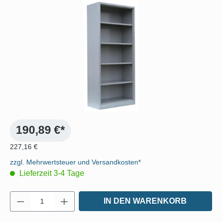
Bildergalerie überspringen
190,89 €*
227,16 €
zzgl. Mehrwertsteuer und Versandkosten*
Lieferzeit 3-4 Tage
Produkt Anzahl: Gib den gewünschten Wert e
IN DEN WARENKORB