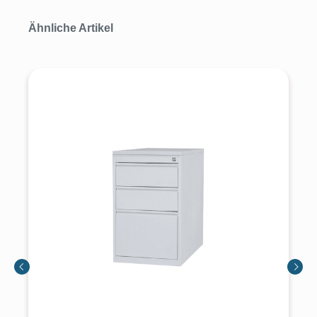
Produktgalerie überspringen
Ähnliche Artikel