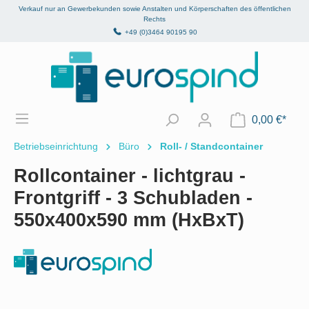
Verkauf nur an Gewerbekunden sowie Anstalten und Körperschaften des öffentlichen
alt springen
Rechts
+49 (0)3464 90195 90
0,00 €*
Betriebseinrichtung
Büro
Roll- / Standcontainer
Rollcontainer - lichtgrau -
Frontgriff - 3 Schubladen -
550x400x590 mm (HxBxT)