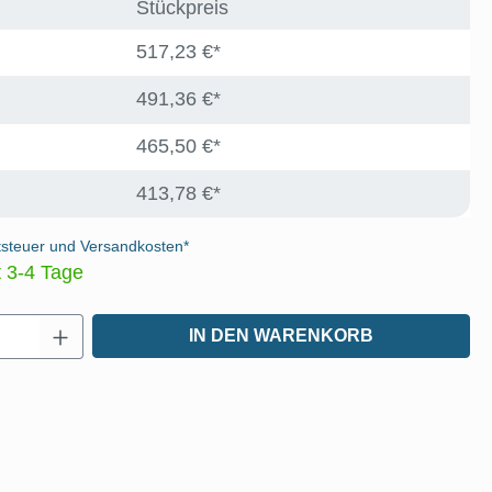
Stückpreis
517,23 €*
491,36 €*
465,50 €*
413,78 €*
tsteuer und Versandkosten*
t 3-4 Tage
Anzahl: Gib den gewünschten Wert ein oder
IN DEN WARENKORB