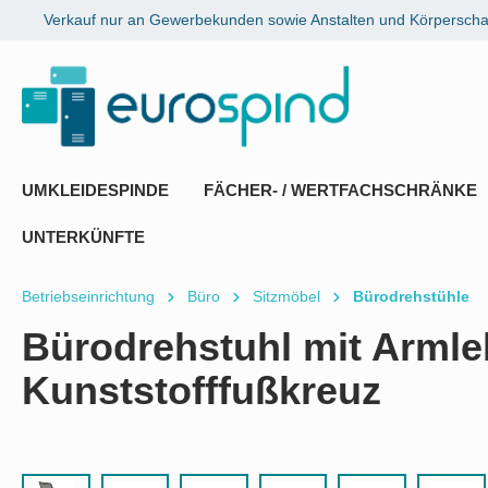
Verkauf nur an Gewerbekunden sowie Anstalten und Körperschaf
springen
Zur Hauptnavigation springen
UMKLEIDESPINDE
FÄCHER- / WERTFACHSCHRÄNKE
UNTERKÜNFTE
Betriebseinrichtung
Büro
Sitzmöbel
Bürodrehstühle
Bürodrehstuhl mit Armle
Kunststofffußkreuz
Bildergalerie überspringen