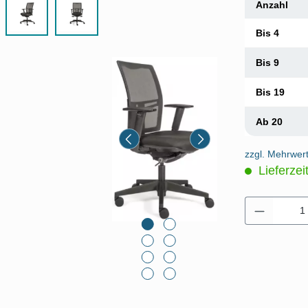
Anzahl
Bis
4
Bis
9
Bis
19
Ab
20
zzgl. Mehrwer
Lieferzei
Produkt 