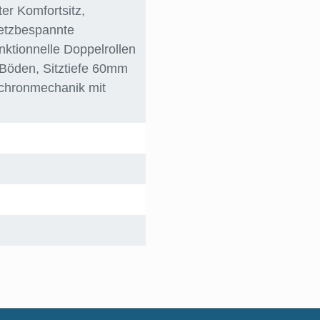
ter Komfortsitz
,
netzbespannte
unktionnelle Doppelrollen
 Böden
, Sitztiefe 60mm
chronmechanik mit