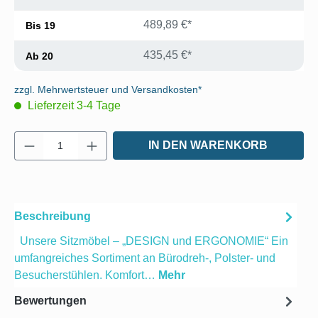
489,89 €*
Bis
19
435,45 €*
Ab
20
zzgl. Mehrwertsteuer und Versandkosten*
Lieferzeit 3-4 Tage
Produkt Anzahl: Gib den gewünschten Wert e
IN DEN WARENKORB
Beschreibung
Unsere Sitzmöbel – „DESIGN und ERGONOMIE“ Ein
umfangreiches Sortiment an Bürodreh-, Polster- und
Besucherstühlen. Komfort…
Mehr
Bewertungen