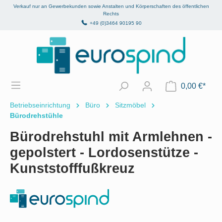
Verkauf nur an Gewerbekunden sowie Anstalten und Körperschaften des öffentlichen
alt springen
Rechts
+49 (0)3464 90195 90
0,00 €*
Betriebseinrichtung
Büro
Sitzmöbel
Bürodrehstühle
Bürodrehstuhl mit Armlehnen -
gepolstert - Lordosenstütze -
Kunststofffußkreuz