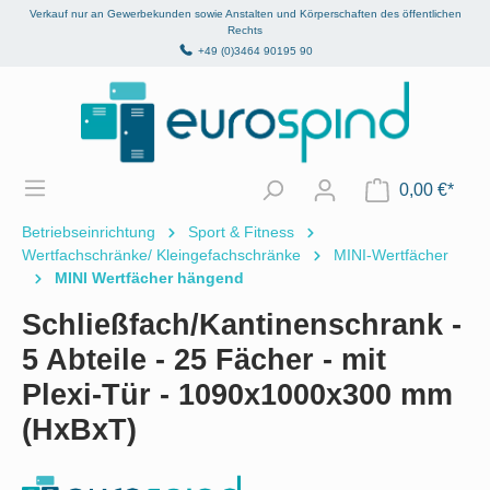
Verkauf nur an Gewerbekunden sowie Anstalten und Körperschaften des öffentlichen
alt springen
Rechts
+49 (0)3464 90195 90
0,00 €*
Betriebseinrichtung
Sport & Fitness
Wertfachschränke/ Kleingefachschränke
MINI-Wertfächer
MINI Wertfächer hängend
Schließfach/Kantinenschrank -
5 Abteile - 25 Fächer - mit
Plexi-Tür - 1090x1000x300 mm
(HxBxT)