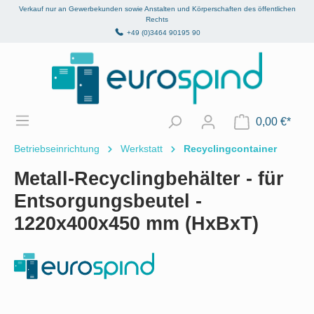
Verkauf nur an Gewerbekunden sowie Anstalten und Körperschaften des öffentlichen
alt springen
Rechts
+49 (0)3464 90195 90
0,00 €*
Betriebseinrichtung
Werkstatt
Recyclingcontainer
Metall-Recyclingbehälter - für
Entsorgungsbeutel -
1220x400x450 mm (HxBxT)