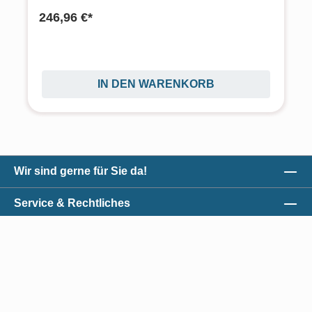
246,96 €*
IN DEN WARENKORB
Wir sind gerne für Sie da!
Service & Rechtliches
Unser Qualitätsversprechen
Zahlungsmöglichkeiten
*Alle Preise exkl. gesetzl. Mehrwertsteuer zzgl.
Versandkosten
und ggf.
Nachnahmegebühren, wenn nicht anders angegeben.