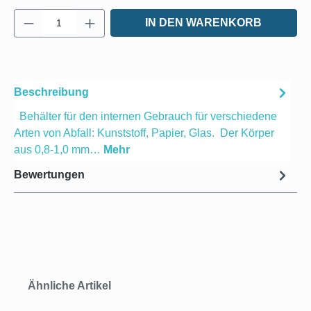
Produkt Anzahl: Gib den gewünschten Wert e
IN DEN WARENKORB
Beschreibung
Behälter für den internen Gebrauch für verschiedene
Arten von Abfall: Kunststoff, Papier, Glas. Der Körper
aus 0,8-1,0 mm…
Mehr
Bewertungen
Produktgalerie überspringen
Ähnliche Artikel