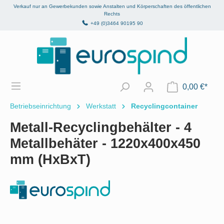
Verkauf nur an Gewerbekunden sowie Anstalten und Körperschaften des öffentlichen
alt springen
Rechts
+49 (0)3464 90195 90
0,00 €*
Betriebseinrichtung
Werkstatt
Recyclingcontainer
Metall-Recyclingbehälter - 4
Metallbehäter - 1220x400x450
mm (HxBxT)