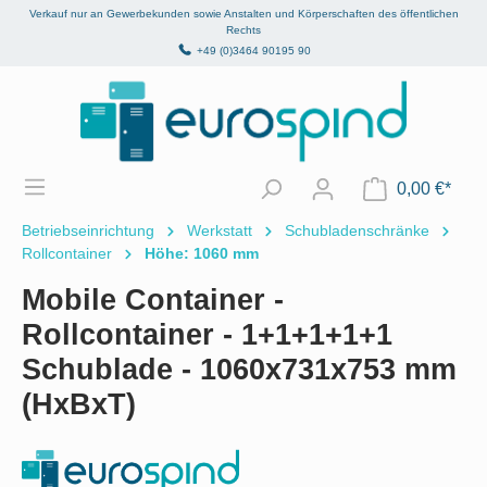
Verkauf nur an Gewerbekunden sowie Anstalten und Körperschaften des öffentlichen
alt springen
Rechts
+49 (0)3464 90195 90
0,00 €*
Betriebseinrichtung
Werkstatt
Schubladenschränke
Rollcontainer
Höhe: 1060 mm
Mobile Container -
Rollcontainer - 1+1+1+1+1
Schublade - 1060x731x753 mm
(HxBxT)