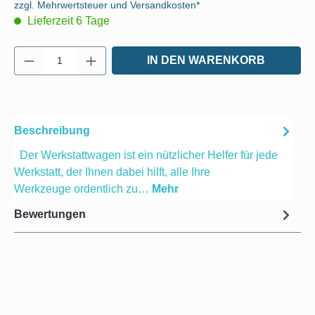
zzgl. Mehrwertsteuer und Versandkosten*
Lieferzeit 6 Tage
Produkt Anzahl: Gib den gewünschten Wert e
IN DEN WARENKORB
Beschreibung
Der Werkstattwagen ist ein nützlicher Helfer für jede
Werkstatt, der Ihnen dabei hilft, alle Ihre
Werkzeuge ordentlich zu…
Mehr
Bewertungen