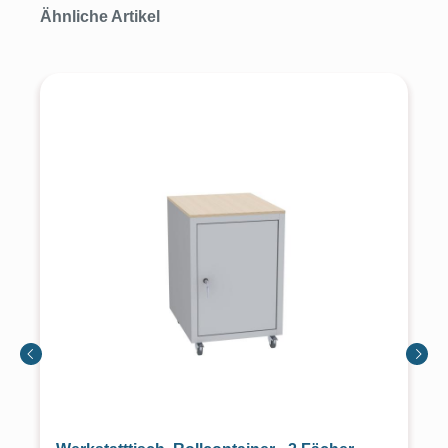
Produktgalerie überspringen
Ähnliche Artikel