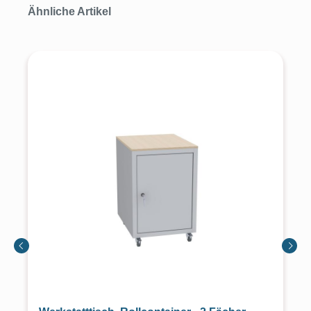
Produktgalerie überspringen
Ähnliche Artikel