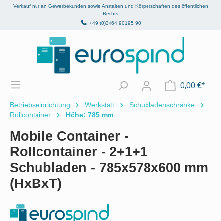
Verkauf nur an Gewerbekunden sowie Anstalten und Körperschaften des öffentlichen
alt springen
Rechts
+49 (0)3464 90195 90
0,00 €*
Betriebseinrichtung
Werkstatt
Schubladenschränke
Rollcontainer
Höhe: 785 mm
Mobile Container -
Rollcontainer - 2+1+1
Schubladen - 785x578x600 mm
(HxBxT)