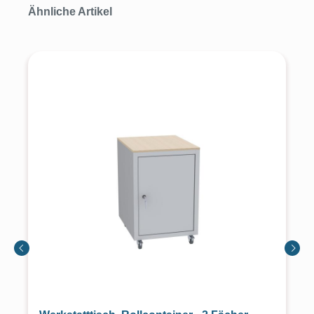
Produktgalerie überspringen
Ähnliche Artikel