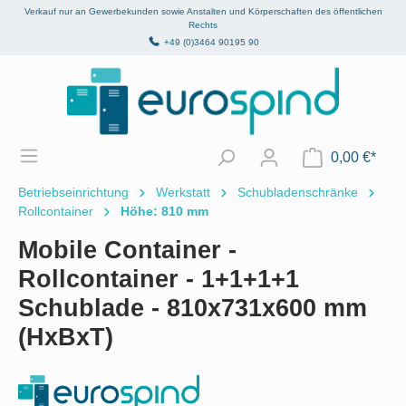
Verkauf nur an Gewerbekunden sowie Anstalten und Körperschaften des öffentlichen
alt springen
Rechts
+49 (0)3464 90195 90
0,00 €*
Betriebseinrichtung
Werkstatt
Schubladenschränke
Rollcontainer
Höhe: 810 mm
Mobile Container -
Rollcontainer - 1+1+1+1
Schublade - 810x731x600 mm
(HxBxT)