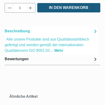
Produkt Anzahl: Gib den gewünschten Wert e
IN DEN WARENKORB
Beschreibung
Alle unsere Produkte sind aus Qualitätsstahlblech
gefertigt und werden gemäß der internationalen
Qualitätsnorm ISO 9001:20…
Mehr
Bewertungen
Produktgalerie überspringen
Ähnliche Artikel