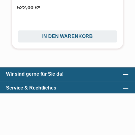
522,00 €*
IN DEN WARENKORB
Wir sind gerne für Sie da!
Service & Rechtliches
Unser Qualitätsversprechen
Zahlungsmöglichkeiten
*Alle Preise exkl. gesetzl. Mehrwertsteuer zzgl.
Versandkosten
und ggf.
Nachnahmegebühren, wenn nicht anders angegeben.