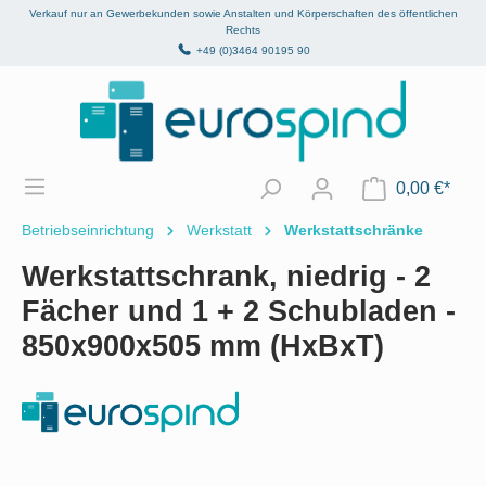
Verkauf nur an Gewerbekunden sowie Anstalten und Körperschaften des öffentlichen
alt springen
Rechts
+49 (0)3464 90195 90
0,00 €*
Betriebseinrichtung
Werkstatt
Werkstattschränke
Werkstattschrank, niedrig - 2
Fächer und 1 + 2 Schubladen -
850x900x505 mm (HxBxT)