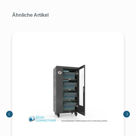
Produktgalerie überspringen
Ähnliche Artikel