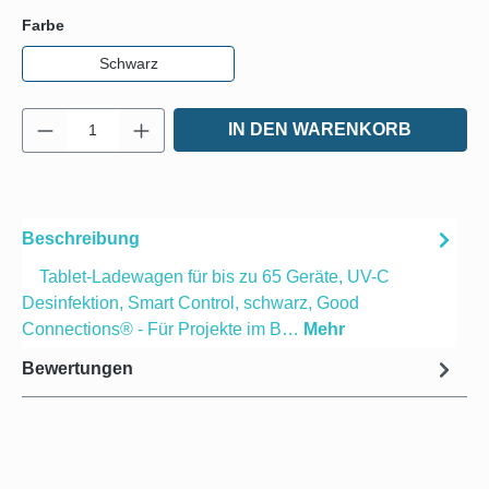
auswählen
Farbe
Schwarz
Produkt Anzahl: Gib den gewünschten Wert e
IN DEN WARENKORB
Beschreibung
Tablet-Ladewagen für bis zu 65 Geräte, UV-C
Desinfektion, Smart Control, schwarz, Good
Connections® - Für Projekte im B…
Mehr
Bewertungen