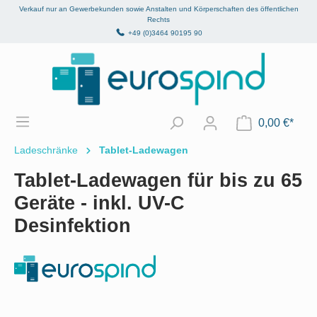
Verkauf nur an Gewerbekunden sowie Anstalten und Körperschaften des öffentlichen
alt springen
Rechts
+49 (0)3464 90195 90
0,00 €*
Ladeschränke
Tablet-Ladewagen
Tablet-Ladewagen für bis zu 65
Geräte - inkl. UV-C
Desinfektion