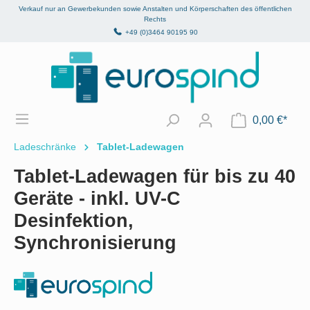
Verkauf nur an Gewerbekunden sowie Anstalten und Körperschaften des öffentlichen
alt springen
Rechts
+49 (0)3464 90195 90
0,00 €*
Ladeschränke
Tablet-Ladewagen
Tablet-Ladewagen für bis zu 40
Geräte - inkl. UV-C
Desinfektion,
Synchronisierung