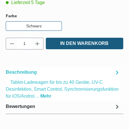
Lieferzeit 5 Tage
auswählen
Farbe
Schwarz
Produkt Anzahl: Gib den gewünschten Wert e
IN DEN WARENKORB
Beschreibung
Tablet-Ladewagen für bis zu 40 Geräte, UV-C
Desinfektion, Smart Control, Synchronisierungsfunktion
für iOS/Androi…
Mehr
Bewertungen