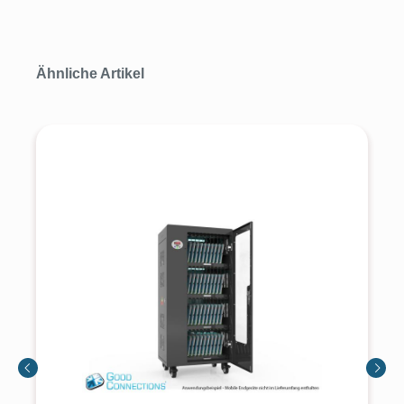
Produktgalerie überspringen
Ähnliche Artikel