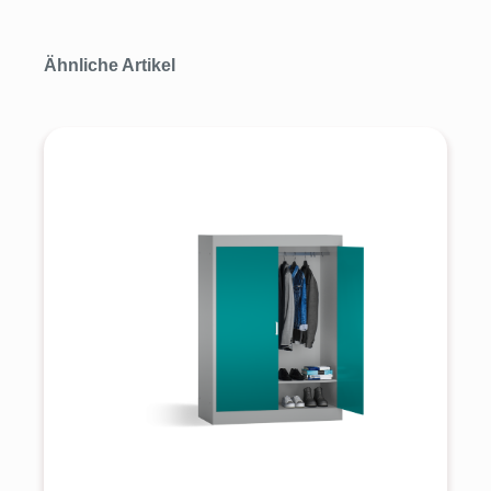
Produktgalerie überspringen
Ähnliche Artikel