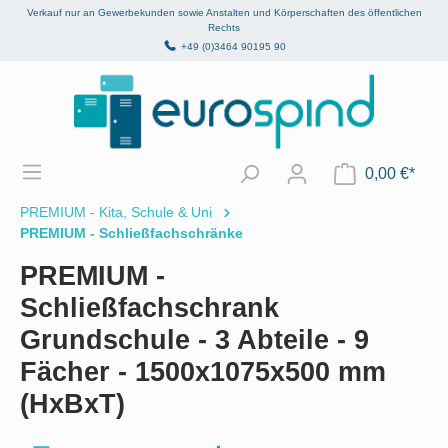
Verkauf nur an Gewerbekunden sowie Anstalten und Körperschaften des öffentlichen
alt springen
Rechts
+49 (0)3464 90195 90
0,00 €*
PREMIUM - Kita, Schule & Uni
PREMIUM - Schließfachschränke
PREMIUM -
Schließfachschrank
Grundschule - 3 Abteile - 9
Fächer - 1500x1075x500 mm
(HxBxT)