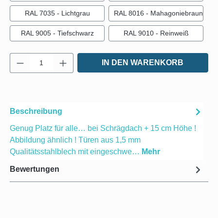
RAL 7035 - Lichtgrau
RAL 8016 - Mahagoniebraun
RAL 9005 - Tiefschwarz
RAL 9010 - Reinweiß
Produkt Anzahl: Gib den gewünschten Wert e
IN DEN WARENKORB
Beschreibung
Genug Platz für alle… bei Schrägdach + 15 cm Höhe !
Abbildung ähnlich ! Türen aus 1,5 mm
Qualitätsstahlblech mit eingeschwe…
Mehr
Bewertungen