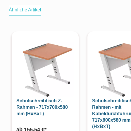
Ähnliche Artikel
Produktgalerie überspringen
Schulschreibtisch Z-
Schulschreibtisc
Rahmen - 717x700x580
Rahmen - mit
mm (HxBxT)
Kabeldurchführu
717x800x580 mm
(HxBxT)
ab
155,54 €*