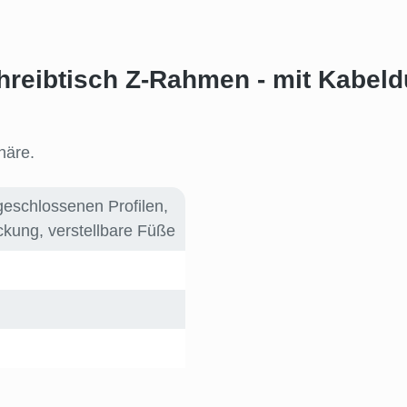
hreibtisch Z-Rahmen - mit Kabel
häre.
eschlossenen Profilen
,
eckung
, verstellbare Füße