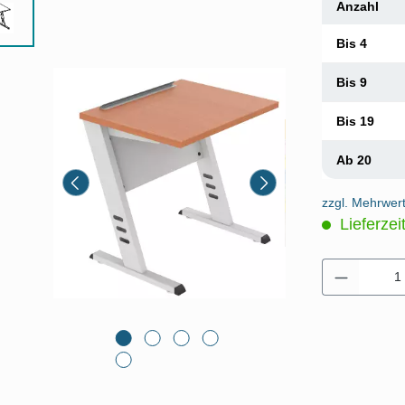
Anzahl
Bis
4
Bis
9
Bis
19
Ab
20
zzgl. Mehrwer
Lieferzei
Produkt 