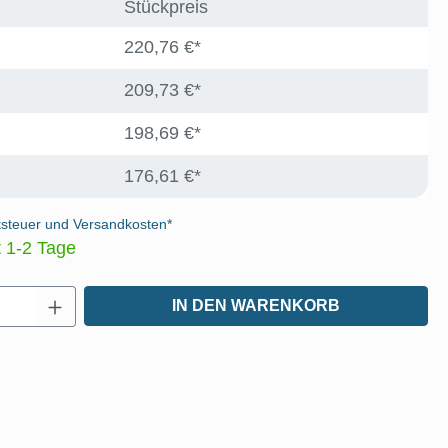
Stückpreis
220,76 €*
209,73 €*
198,69 €*
176,61 €*
tsteuer und Versandkosten*
t 1-2 Tage
Anzahl: Gib den gewünschten Wert ein oder
IN DEN WARENKORB