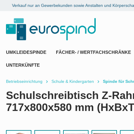
Verkauf nur an Gewerbekunden sowie Anstalten und Körperschaf
springen
Zur Hauptnavigation springen
UMKLEIDESPINDE
FÄCHER- / WERTFACHSCHRÄNKE
UNTERKÜNFTE
Betriebseinrichtung
Schule & Kindergarten
Spinde für Sch
Schulschreibtisch Z-Rah
717x800x580 mm (HxBxT
Bildergalerie überspringen