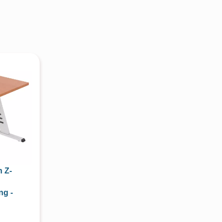
h Z-
ng -