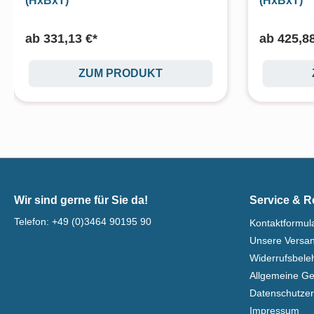
(HxBxT)
(HxBxT)
ab
331,13 €*
ab
425,88
ZUM PRODUKT
Wir sind gerne für Sie da!
Service & R
Telefon:
+49 (0)3464 90195 90
Kontaktformul
Unsere Versa
Widerrufsbel
Allgemeine G
Datenschutzer
Impressum