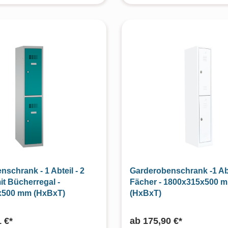
schrank - 1 Abteil - 2
Garderobenschrank -1 Abt
it Bücherregal -
Fächer - 1800x315x500 
x500 mm (HxBxT)
(HxBxT)
 €*
ab
175,90 €*