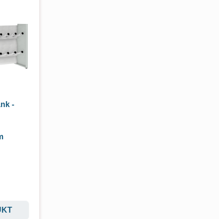
nk -
m
UKT