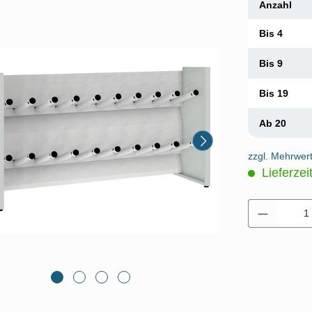
Anzahl
Bis
4
Bis
9
Bis
19
Ab
20
zzgl. Mehrwer
Lieferzei
Produkt 