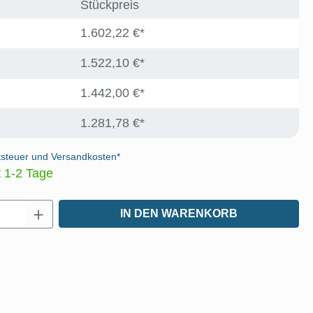
Stückpreis
1.602,22 €*
1.522,10 €*
1.442,00 €*
1.281,78 €*
tsteuer und Versandkosten*
t 1-2 Tage
Anzahl: Gib den gewünschten Wert ein oder
IN DEN WARENKORB