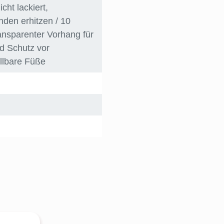
nicht lackiert
,
den erhitzen / 10
ransparenter Vorhang für
d Schutz vor
ellbare Füße