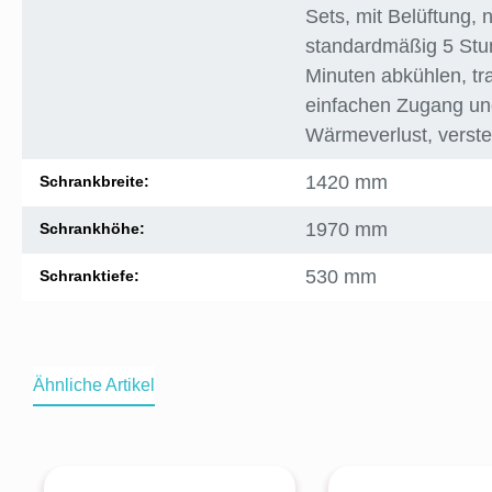
Sets
, mit Belüftung
, 
standardmäßig 5 Stun
Minuten abkühlen
, t
einfachen Zugang un
Wärmeverlust
, verst
1420 mm
Schrankbreite:
1970 mm
Schrankhöhe:
530 mm
Schranktiefe:
Ähnliche Artikel
Produktgalerie überspringen