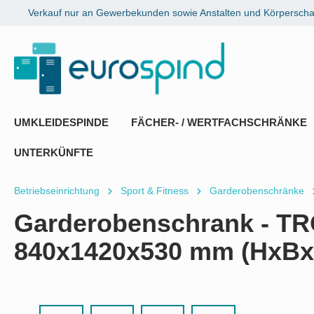
Verkauf nur an Gewerbekunden sowie Anstalten und Körperschaf
springen
Zur Hauptnavigation springen
UMKLEIDESPINDE
FÄCHER- / WERTFACHSCHRÄNKE
UNTERKÜNFTE
Betriebseinrichtung
Sport & Fitness
Garderobenschränke
Garderobenschrank - 
840x1420x530 mm (HxBx
Bildergalerie überspringen