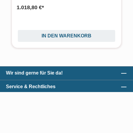
1.018,80 €*
IN DEN WARENKORB
Wir sind gerne für Sie da!
Service & Rechtliches
Unser Qualitätsversprechen
Zahlungsmöglichkeiten
*Alle Preise exkl. gesetzl. Mehrwertsteuer zzgl.
Versandkosten
und ggf.
Nachnahmegebühren, wenn nicht anders angegeben.