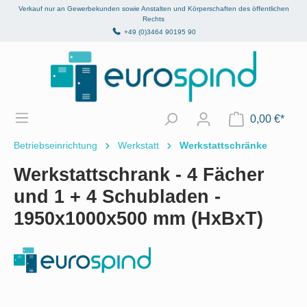
Verkauf nur an Gewerbekunden sowie Anstalten und Körperschaften des öffentlichen
alt springen
Rechts
+49 (0)3464 90195 90
0,00 €*
Betriebseinrichtung
Werkstatt
Werkstattschränke
Werkstattschrank - 4 Fächer
und 1 + 4 Schubladen -
1950x1000x500 mm (HxBxT)