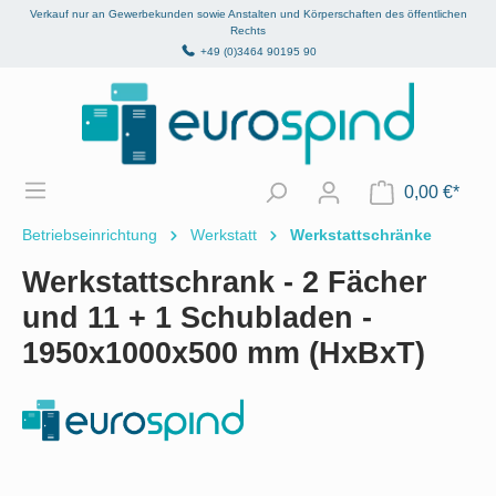
Verkauf nur an Gewerbekunden sowie Anstalten und Körperschaften des öffentlichen
alt springen
Rechts
+49 (0)3464 90195 90
0,00 €*
Betriebseinrichtung
Werkstatt
Werkstattschränke
Werkstattschrank - 2 Fächer
und 11 + 1 Schubladen -
1950x1000x500 mm (HxBxT)