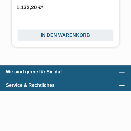
1.132,20 €*
IN DEN WARENKORB
Wir sind gerne für Sie da!
Service & Rechtliches
Unser Qualitätsversprechen
Zahlungsmöglichkeiten
*Alle Preise exkl. gesetzl. Mehrwertsteuer zzgl.
Versandkosten
und ggf.
Nachnahmegebühren, wenn nicht anders angegeben.