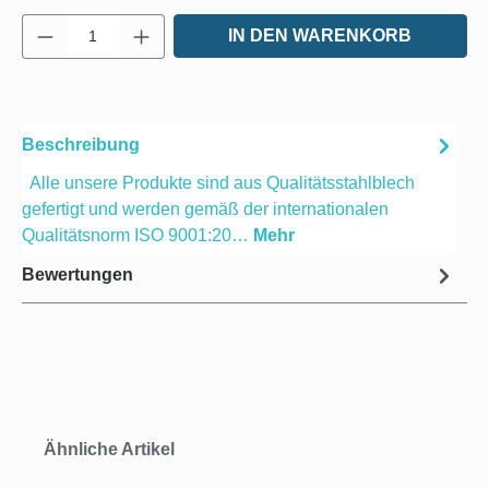
Produkt Anzahl: Gib den gewünschten Wert e
IN DEN WARENKORB
Beschreibung
Alle unsere Produkte sind aus Qualitätsstahlblech
gefertigt und werden gemäß der internationalen
Qualitätsnorm ISO 9001:20…
Mehr
Bewertungen
Produktgalerie überspringen
Ähnliche Artikel