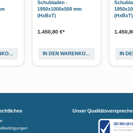
Schubladen -
Schubla
mm
1950x1000x500 mm
1950x1
(HxBxT)
(HxBxT)
1.450,80 €*
1.450,8
ENKORB
IN DEN WARENKORB
IN D
echtliches
Unser Qualitätsversprech
ar
ndbedingungen