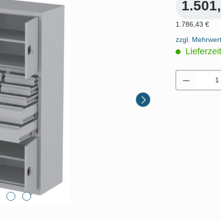
1.501
1.786,43 €
zzgl. Mehrwer
Lieferzei
Produkt 