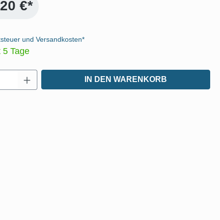
,20 €*
tsteuer und Versandkosten*
t 5 Tage
Anzahl: Gib den gewünschten Wert ein oder
IN DEN WARENKORB