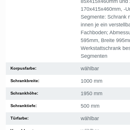
85x415x460mm und 
170x415x460mm
, -
Segmente: Schrank mi
innen je ein verstell
Fachboden; Abmessu
595mm, Breite 995m
Werkstattschrank bes
Segmenten
wählbar
Korpusfarbe:
1000 mm
Schrankbreite:
1950 mm
Schrankhöhe:
500 mm
Schranktiefe:
wählbar
Türfarbe: