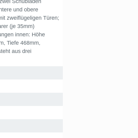
zwei Schubladen
Untere und obere
t zweiflügeligen Türen;
barer (je 35mm)
ngen innen: Höhe
m, Tiefe 468mm
,
teht aus drei