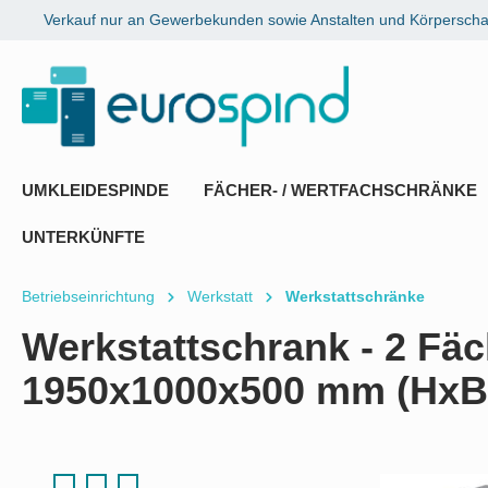
Verkauf nur an Gewerbekunden sowie Anstalten und Körperschaf
springen
Zur Hauptnavigation springen
UMKLEIDESPINDE
FÄCHER- / WERTFACHSCHRÄNKE
UNTERKÜNFTE
Betriebseinrichtung
Werkstatt
Werkstattschränke
Werkstattschrank - 2 Fäc
1950x1000x500 mm (HxB
Bildergalerie überspringen